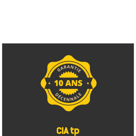
VRD
Entreprise VRD Bourgoin
CIA tp